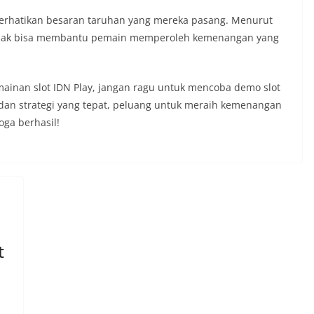
perhatikan besaran taruhan yang mereka pasang. Menurut
bijak bisa membantu pemain memperoleh kemenangan yang
mainan slot IDN Play, jangan ragu untuk mencoba demo slot
 dan strategi yang tepat, peluang untuk meraih kemenangan
ga berhasil!
t