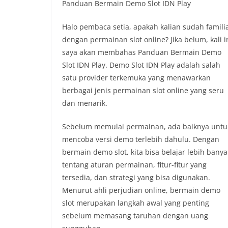
Panduan Bermain Demo Slot IDN Play
Halo pembaca setia, apakah kalian sudah famili
dengan permainan slot online? Jika belum, kali i
saya akan membahas Panduan Bermain Demo
Slot IDN Play. Demo Slot IDN Play adalah salah
satu provider terkemuka yang menawarkan
berbagai jenis permainan slot online yang seru
dan menarik.
Sebelum memulai permainan, ada baiknya untu
mencoba versi demo terlebih dahulu. Dengan
bermain demo slot, kita bisa belajar lebih banya
tentang aturan permainan, fitur-fitur yang
tersedia, dan strategi yang bisa digunakan.
Menurut ahli perjudian online, bermain demo
slot merupakan langkah awal yang penting
sebelum memasang taruhan dengan uang