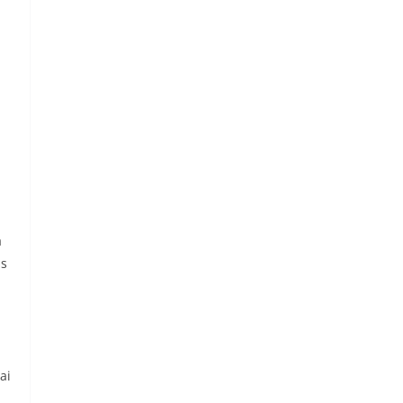
a
us
ai