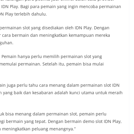
 IDN Play. Bagi para pemain yang ingin mencoba permainan
DN Play terlebih dahulu.
 permainan slot yang disediakan oleh IDN Play. Dengan
jar cara bermain dan meningkatkan kemampuan mereka
guhan.
. Pemain hanya perlu memilih permainan slot yang
memulai permainan. Setelah itu, pemain bisa mulai
ain juga perlu tahu cara menang dalam permainan slot IDN
ain yang baik dan kesabaran adalah kunci utama untuk meraih
tuk bisa menang dalam permainan slot, pemain perlu
i bermain yang tepat. Dengan bermain demo slot IDN Play,
 meningkatkan peluang menangnya.”