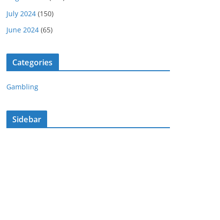
July 2024
(150)
June 2024
(65)
Categories
Gambling
Sidebar