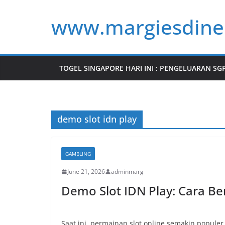
Skip
www.margiesdine
to
content
TOGEL SINGAPORE HARI INI : PENGELUARAN SG
demo slot idn play
GAMBLING
June 21, 2026
adminmarg
Demo Slot IDN Play: Cara B
Saat ini, permainan slot online semakin populer 