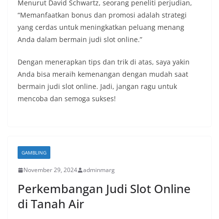
Menurut David Schwartz, seorang peneliti perjudian,
“Memanfaatkan bonus dan promosi adalah strategi
yang cerdas untuk meningkatkan peluang menang
Anda dalam bermain judi slot online.”
Dengan menerapkan tips dan trik di atas, saya yakin
Anda bisa meraih kemenangan dengan mudah saat
bermain judi slot online. Jadi, jangan ragu untuk
mencoba dan semoga sukses!
GAMBLING
November 29, 2024
adminmarg
Perkembangan Judi Slot Online
di Tanah Air