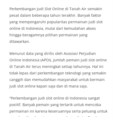
Perkembangan Judi Slot Online di Tanah Air semakin
pesat dalam beberapa tahun terakhir. Banyak faktor
yang mempengaruhi popularitas permainan judi slot
online di Indonesia, mulai dari kemudahan akses
hingga beragamnya pilihan permainan yang
ditawarkan.
Menurut data yang dirilis oleh Asosiasi Perjudian
Online Indonesia (APOI), jumlah pemain judi slot online
di Tanah Air terus meningkat setiap tahunnya. Hal ini
tidak lepas dari perkembangan teknologi yang semakin
canggih dan memudahkan masyarakat untuk bermain
judi slot online kapan saja dan di mana saja.
“Perkembangan judi slot online di Indonesia sangat
positif. Banyak pemain yang tertarik untuk mencoba
permainan ini karena keseruannya serta peluang untuk