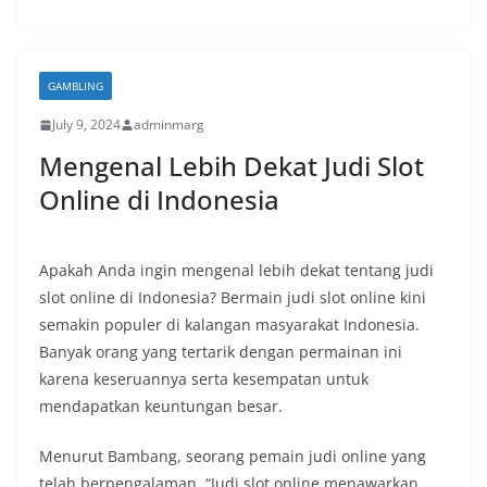
GAMBLING
July 9, 2024
adminmarg
Mengenal Lebih Dekat Judi Slot
Online di Indonesia
Apakah Anda ingin mengenal lebih dekat tentang judi
slot online di Indonesia? Bermain judi slot online kini
semakin populer di kalangan masyarakat Indonesia.
Banyak orang yang tertarik dengan permainan ini
karena keseruannya serta kesempatan untuk
mendapatkan keuntungan besar.
Menurut Bambang, seorang pemain judi online yang
telah berpengalaman, “Judi slot online menawarkan