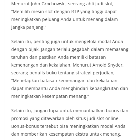
Menurut John Grochowski, seorang ahli judi slot,
“Memilih mesin slot dengan RTP yang tinggi dapat
meningkatkan peluang Anda untuk menang dalam
jangka panjang.”
Selain itu, penting juga untuk mengelola modal Anda
dengan bijak. Jangan terlalu gegabah dalam memasang
taruhan dan pastikan Anda memiliki batasan
kemenangan dan kekalahan. Menurut Arnold Snyder,
seorang penulis buku tentang strategi perjudian,
“Menetapkan batasan kemenangan dan kekalahan
dapat membantu Anda menghindari kebangkrutan dan
meningkatkan kesempatan menang.”
Selain itu, jangan lupa untuk memanfaatkan bonus dan
promosi yang ditawarkan oleh situs judi slot online.
Bonus-bonus tersebut bisa meningkatkan modal Anda
dan memberikan kesempatan ekstra untuk menang.