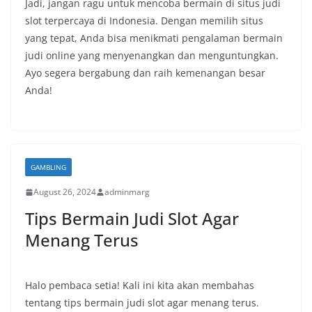
Jadi, jangan ragu untuk mencoba bermain di situs judi
slot terpercaya di Indonesia. Dengan memilih situs
yang tepat, Anda bisa menikmati pengalaman bermain
judi online yang menyenangkan dan menguntungkan.
Ayo segera bergabung dan raih kemenangan besar
Anda!
GAMBLING
August 26, 2024
adminmarg
Tips Bermain Judi Slot Agar
Menang Terus
Halo pembaca setia! Kali ini kita akan membahas
tentang tips bermain judi slot agar menang terus.