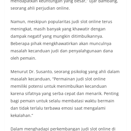
mendapatkan keuntungan yang besar,” ujar Bambang,
seorang ahli perjudian online.
Namun, meskipun popularitas judi slot online terus
meningkat, masih banyak yang khawatir dengan
dampak negatif yang mungkin ditimbulkannya.
Beberapa pihak mengkhawatirkan akan munculnya
masalah kecanduan judi dan penyalahgunaan dana
oleh pemain.
Menurut Dr. Susanto, seorang psikolog yang ahli dalam
masalah kecanduan, “Permainan judi slot online
memiliki potensi untuk menimbulkan kecanduan
karena sifatnya yang serba cepat dan menarik. Penting
bagi pemain untuk selalu membatasi waktu bermain
dan tidak terlalu terbawa emosi saat mengalami
kekalahan.”
Dalam menghadapi perkembangan judi slot online di