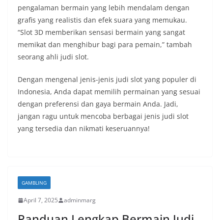
pengalaman bermain yang lebih mendalam dengan
grafis yang realistis dan efek suara yang memukau.
“Slot 3D memberikan sensasi bermain yang sangat
memikat dan menghibur bagi para pemain,” tambah
seorang ahli judi slot.
Dengan mengenal jenis-jenis judi slot yang populer di
Indonesia, Anda dapat memilih permainan yang sesuai
dengan preferensi dan gaya bermain Anda. Jadi,
jangan ragu untuk mencoba berbagai jenis judi slot
yang tersedia dan nikmati keseruannya!
GAMBLING
April 7, 2025
adminmarg
Panduan Lengkap Bermain Judi