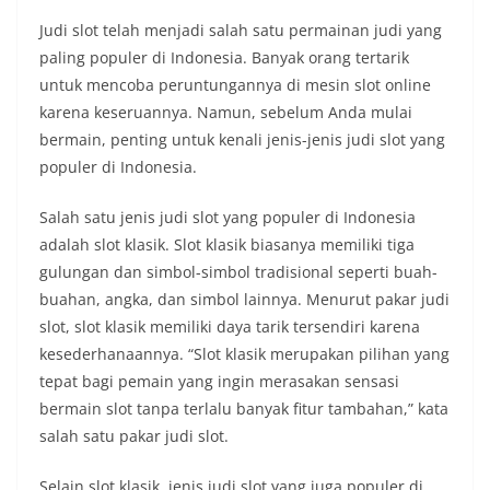
Judi slot telah menjadi salah satu permainan judi yang
paling populer di Indonesia. Banyak orang tertarik
untuk mencoba peruntungannya di mesin slot online
karena keseruannya. Namun, sebelum Anda mulai
bermain, penting untuk kenali jenis-jenis judi slot yang
populer di Indonesia.
Salah satu jenis judi slot yang populer di Indonesia
adalah slot klasik. Slot klasik biasanya memiliki tiga
gulungan dan simbol-simbol tradisional seperti buah-
buahan, angka, dan simbol lainnya. Menurut pakar judi
slot, slot klasik memiliki daya tarik tersendiri karena
kesederhanaannya. “Slot klasik merupakan pilihan yang
tepat bagi pemain yang ingin merasakan sensasi
bermain slot tanpa terlalu banyak fitur tambahan,” kata
salah satu pakar judi slot.
Selain slot klasik, jenis judi slot yang juga populer di