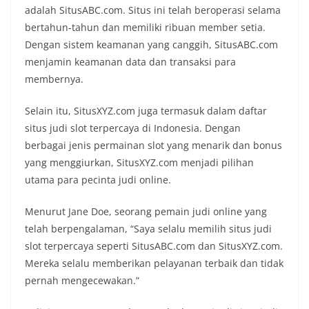
adalah SitusABC.com. Situs ini telah beroperasi selama
bertahun-tahun dan memiliki ribuan member setia.
Dengan sistem keamanan yang canggih, SitusABC.com
menjamin keamanan data dan transaksi para
membernya.
Selain itu, SitusXYZ.com juga termasuk dalam daftar
situs judi slot terpercaya di Indonesia. Dengan
berbagai jenis permainan slot yang menarik dan bonus
yang menggiurkan, SitusXYZ.com menjadi pilihan
utama para pecinta judi online.
Menurut Jane Doe, seorang pemain judi online yang
telah berpengalaman, “Saya selalu memilih situs judi
slot terpercaya seperti SitusABC.com dan SitusXYZ.com.
Mereka selalu memberikan pelayanan terbaik dan tidak
pernah mengecewakan.”