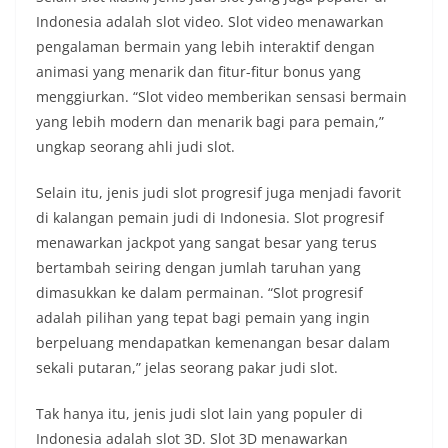
Indonesia adalah slot video. Slot video menawarkan
pengalaman bermain yang lebih interaktif dengan
animasi yang menarik dan fitur-fitur bonus yang
menggiurkan. “Slot video memberikan sensasi bermain
yang lebih modern dan menarik bagi para pemain,”
ungkap seorang ahli judi slot.
Selain itu, jenis judi slot progresif juga menjadi favorit
di kalangan pemain judi di Indonesia. Slot progresif
menawarkan jackpot yang sangat besar yang terus
bertambah seiring dengan jumlah taruhan yang
dimasukkan ke dalam permainan. “Slot progresif
adalah pilihan yang tepat bagi pemain yang ingin
berpeluang mendapatkan kemenangan besar dalam
sekali putaran,” jelas seorang pakar judi slot.
Tak hanya itu, jenis judi slot lain yang populer di
Indonesia adalah slot 3D. Slot 3D menawarkan