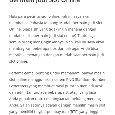
Halo para pecinta judi online, kali ini saya akan
membahas Rahasia Menang Mudah Bermain Judi Slot
Online. Siapa sih yang tidak ingin menang dengan
mudah ketika bermain judi slot online? Tentu saja
semua orang menginginkannya. Nah, kali ini saya akan
membagikan beberapa tips dan trik agar Anda bisa
meraih kemenangan dengan mudah saat bermain judi
slot online.
Pertama-tama, penting untuk memahami bahwa mesin
slot online menggunakan sistem RNG (Random Number
Generator) yang membuat hasil putaran menjadi acak
dan adil. Namun, ada beberapa strategi yang bisa
Anda gunakan untuk meningkatkan peluang menang
Anda. Salah satunya adalah dengan memilih mesin slot
yang memiliki tingkat pembayaran (RTP) yang tinggi.