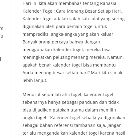
Hari ini kita akan membahas tentang Rahasia
Kalender Togel: Cara Menang Besar Setiap Hari.
Kalender togel adalah salah satu alat yang sering
digunakan oleh para pemain togel untuk
am
memprediksi angka-angka yang akan keluar.
hu
Banyak orang percaya bahwa dengan
menggunakan kalender togel, mereka bisa
meningkatkan peluang menang mereka. Namun,
l
apakah benar kalender togel bisa membantu
Anda menang besar setiap hari? Mari kita simak
lebih lanjut.
Menurut sejumlah ahli togel, kalender togel
sebenarnya hanya sebagai panduan dan tidak
bisa dijadikan patokan utama dalam memilih
angka togel. “Kalender togel sebaiknya digunakan
sebagai bahan referensi tambahan saja. Jangan
terlalu mengandalkan kalender togel karena hasil