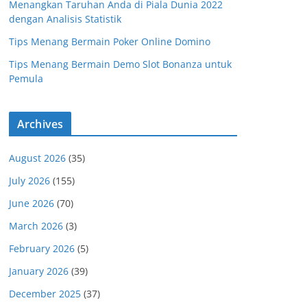
Menangkan Taruhan Anda di Piala Dunia 2022
dengan Analisis Statistik
Tips Menang Bermain Poker Online Domino
Tips Menang Bermain Demo Slot Bonanza untuk
Pemula
Archives
August 2026
(35)
July 2026
(155)
June 2026
(70)
March 2026
(3)
February 2026
(5)
January 2026
(39)
December 2025
(37)