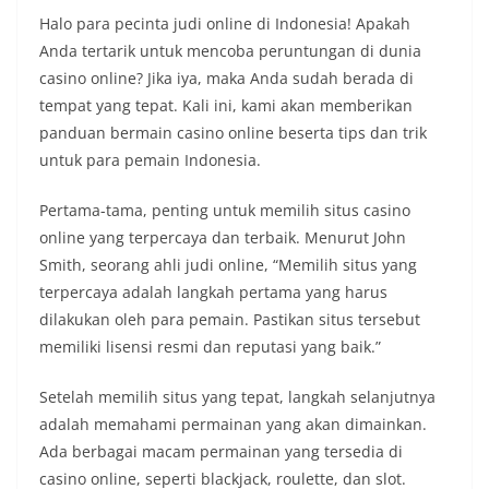
Halo para pecinta judi online di Indonesia! Apakah
Anda tertarik untuk mencoba peruntungan di dunia
casino online? Jika iya, maka Anda sudah berada di
tempat yang tepat. Kali ini, kami akan memberikan
panduan bermain casino online beserta tips dan trik
untuk para pemain Indonesia.
Pertama-tama, penting untuk memilih situs casino
online yang terpercaya dan terbaik. Menurut John
Smith, seorang ahli judi online, “Memilih situs yang
terpercaya adalah langkah pertama yang harus
dilakukan oleh para pemain. Pastikan situs tersebut
memiliki lisensi resmi dan reputasi yang baik.”
Setelah memilih situs yang tepat, langkah selanjutnya
adalah memahami permainan yang akan dimainkan.
Ada berbagai macam permainan yang tersedia di
casino online, seperti blackjack, roulette, dan slot.