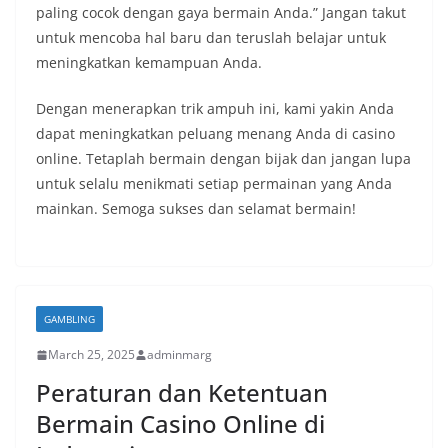
paling cocok dengan gaya bermain Anda.” Jangan takut
untuk mencoba hal baru dan teruslah belajar untuk
meningkatkan kemampuan Anda.
Dengan menerapkan trik ampuh ini, kami yakin Anda
dapat meningkatkan peluang menang Anda di casino
online. Tetaplah bermain dengan bijak dan jangan lupa
untuk selalu menikmati setiap permainan yang Anda
mainkan. Semoga sukses dan selamat bermain!
GAMBLING
March 25, 2025
adminmarg
Peraturan dan Ketentuan
Bermain Casino Online di