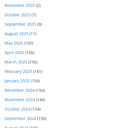
November 2025
(2)
October 2025
(7)
September 2025
(9)
August 2025
(11)
May 2025
(105)
April 2025
(150)
March 2025
(156)
February 2025
(141)
January 2025
(154)
December 2024
(154)
November 2024
(146)
October 2024
(154)
September 2024
(150)
August 2024
(155)