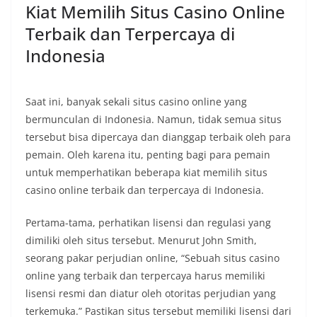
Kiat Memilih Situs Casino Online
Terbaik dan Terpercaya di
Indonesia
Saat ini, banyak sekali situs casino online yang
bermunculan di Indonesia. Namun, tidak semua situs
tersebut bisa dipercaya dan dianggap terbaik oleh para
pemain. Oleh karena itu, penting bagi para pemain
untuk memperhatikan beberapa kiat memilih situs
casino online terbaik dan terpercaya di Indonesia.
Pertama-tama, perhatikan lisensi dan regulasi yang
dimiliki oleh situs tersebut. Menurut John Smith,
seorang pakar perjudian online, “Sebuah situs casino
online yang terbaik dan terpercaya harus memiliki
lisensi resmi dan diatur oleh otoritas perjudian yang
terkemuka.” Pastikan situs tersebut memiliki lisensi dari