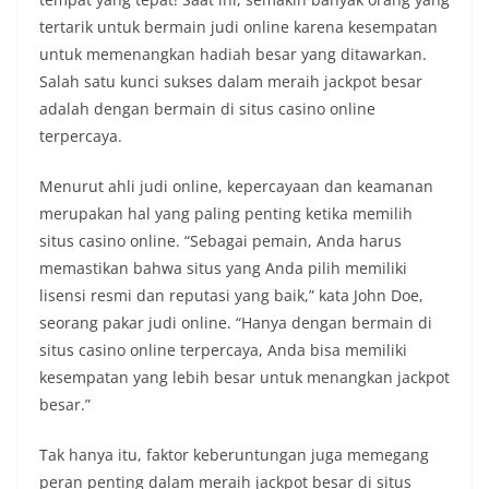
tertarik untuk bermain judi online karena kesempatan
untuk memenangkan hadiah besar yang ditawarkan.
Salah satu kunci sukses dalam meraih jackpot besar
adalah dengan bermain di situs casino online
terpercaya.
Menurut ahli judi online, kepercayaan dan keamanan
merupakan hal yang paling penting ketika memilih
situs casino online. “Sebagai pemain, Anda harus
memastikan bahwa situs yang Anda pilih memiliki
lisensi resmi dan reputasi yang baik,” kata John Doe,
seorang pakar judi online. “Hanya dengan bermain di
situs casino online terpercaya, Anda bisa memiliki
kesempatan yang lebih besar untuk menangkan jackpot
besar.”
Tak hanya itu, faktor keberuntungan juga memegang
peran penting dalam meraih jackpot besar di situs