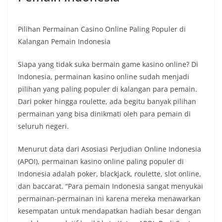
Pilihan Permainan Casino Online Paling Populer di
Kalangan Pemain Indonesia
Siapa yang tidak suka bermain game kasino online? Di
Indonesia, permainan kasino online sudah menjadi
pilihan yang paling populer di kalangan para pemain.
Dari poker hingga roulette, ada begitu banyak pilihan
permainan yang bisa dinikmati oleh para pemain di
seluruh negeri.
Menurut data dari Asosiasi Perjudian Online Indonesia
(APOI), permainan kasino online paling populer di
Indonesia adalah poker, blackjack, roulette, slot online,
dan baccarat. “Para pemain Indonesia sangat menyukai
permainan-permainan ini karena mereka menawarkan
kesempatan untuk mendapatkan hadiah besar dengan