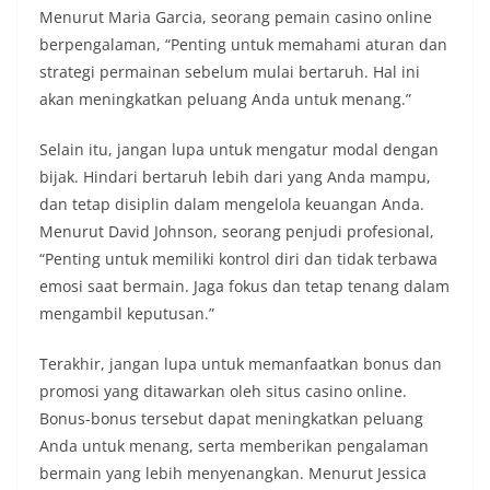
Menurut Maria Garcia, seorang pemain casino online
berpengalaman, “Penting untuk memahami aturan dan
strategi permainan sebelum mulai bertaruh. Hal ini
akan meningkatkan peluang Anda untuk menang.”
Selain itu, jangan lupa untuk mengatur modal dengan
bijak. Hindari bertaruh lebih dari yang Anda mampu,
dan tetap disiplin dalam mengelola keuangan Anda.
Menurut David Johnson, seorang penjudi profesional,
“Penting untuk memiliki kontrol diri dan tidak terbawa
emosi saat bermain. Jaga fokus dan tetap tenang dalam
mengambil keputusan.”
Terakhir, jangan lupa untuk memanfaatkan bonus dan
promosi yang ditawarkan oleh situs casino online.
Bonus-bonus tersebut dapat meningkatkan peluang
Anda untuk menang, serta memberikan pengalaman
bermain yang lebih menyenangkan. Menurut Jessica