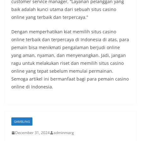
customer service manager, “Layanan pelanggan yang
baik adalah kunci utama dari sebuah situs casino
online yang terbaik dan terpercaya.”
Dengan memperhatikan kiat memilih situs casino
online terbaik dan terpercaya di Indonesia di atas, para
pemain bisa menikmati pengalaman berjudi online
yang aman, nyaman, dan menyenangkan. Jadi, jangan
ragu untuk melakukan riset dan memilih situs casino
online yang tepat sebelum memulai permainan.
Semoga artikel ini bermanfaat bagi para pemain casino
online di Indonesia.
GAMBLING
December 31, 2024
adminmarg