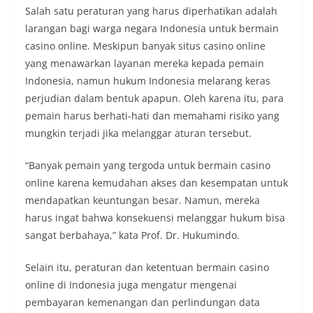
Salah satu peraturan yang harus diperhatikan adalah
larangan bagi warga negara Indonesia untuk bermain
casino online. Meskipun banyak situs casino online
yang menawarkan layanan mereka kepada pemain
Indonesia, namun hukum Indonesia melarang keras
perjudian dalam bentuk apapun. Oleh karena itu, para
pemain harus berhati-hati dan memahami risiko yang
mungkin terjadi jika melanggar aturan tersebut.
“Banyak pemain yang tergoda untuk bermain casino
online karena kemudahan akses dan kesempatan untuk
mendapatkan keuntungan besar. Namun, mereka
harus ingat bahwa konsekuensi melanggar hukum bisa
sangat berbahaya,” kata Prof. Dr. Hukumindo.
Selain itu, peraturan dan ketentuan bermain casino
online di Indonesia juga mengatur mengenai
pembayaran kemenangan dan perlindungan data