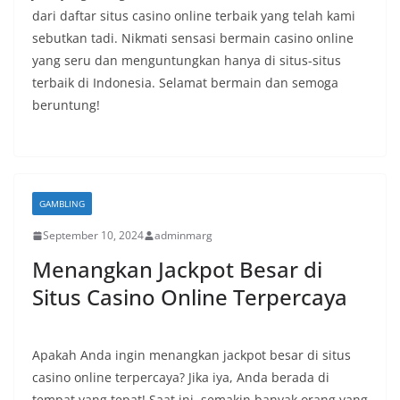
dari daftar situs casino online terbaik yang telah kami
sebutkan tadi. Nikmati sensasi bermain casino online
yang seru dan menguntungkan hanya di situs-situs
terbaik di Indonesia. Selamat bermain dan semoga
beruntung!
GAMBLING
September 10, 2024
adminmarg
Menangkan Jackpot Besar di
Situs Casino Online Terpercaya
Apakah Anda ingin menangkan jackpot besar di situs
casino online terpercaya? Jika iya, Anda berada di
tempat yang tepat! Saat ini, semakin banyak orang yang