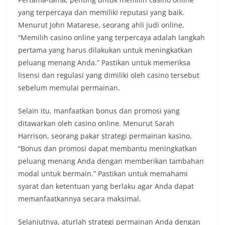
yang terpercaya dan memiliki reputasi yang baik.
Menurut John Matarese, seorang ahli judi online,
“Memilih casino online yang terpercaya adalah langkah
pertama yang harus dilakukan untuk meningkatkan
peluang menang Anda.” Pastikan untuk memeriksa
lisensi dan regulasi yang dimiliki oleh casino tersebut
sebelum memulai permainan.
Selain itu, manfaatkan bonus dan promosi yang
ditawarkan oleh casino online. Menurut Sarah
Harrison, seorang pakar strategi permainan kasino,
“Bonus dan promosi dapat membantu meningkatkan
peluang menang Anda dengan memberikan tambahan
modal untuk bermain.” Pastikan untuk memahami
syarat dan ketentuan yang berlaku agar Anda dapat
memanfaatkannya secara maksimal.
Selanjutnya, aturlah strategi permainan Anda dengan