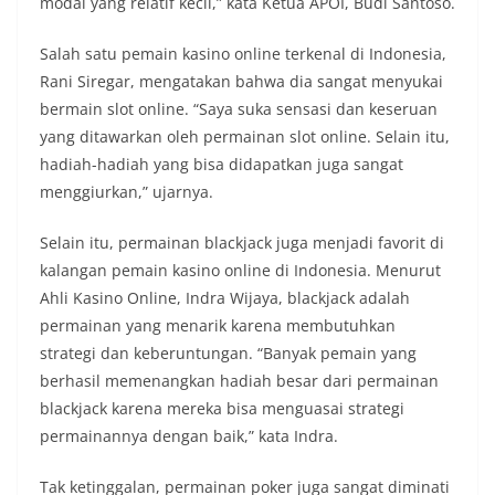
modal yang relatif kecil,” kata Ketua APOI, Budi Santoso.
Salah satu pemain kasino online terkenal di Indonesia,
Rani Siregar, mengatakan bahwa dia sangat menyukai
bermain slot online. “Saya suka sensasi dan keseruan
yang ditawarkan oleh permainan slot online. Selain itu,
hadiah-hadiah yang bisa didapatkan juga sangat
menggiurkan,” ujarnya.
Selain itu, permainan blackjack juga menjadi favorit di
kalangan pemain kasino online di Indonesia. Menurut
Ahli Kasino Online, Indra Wijaya, blackjack adalah
permainan yang menarik karena membutuhkan
strategi dan keberuntungan. “Banyak pemain yang
berhasil memenangkan hadiah besar dari permainan
blackjack karena mereka bisa menguasai strategi
permainannya dengan baik,” kata Indra.
Tak ketinggalan, permainan poker juga sangat diminati