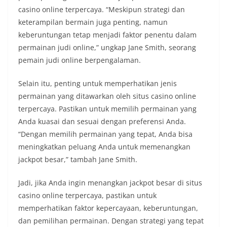
casino online terpercaya. “Meskipun strategi dan
keterampilan bermain juga penting, namun
keberuntungan tetap menjadi faktor penentu dalam
permainan judi online,” ungkap Jane Smith, seorang
pemain judi online berpengalaman.
Selain itu, penting untuk memperhatikan jenis
permainan yang ditawarkan oleh situs casino online
terpercaya. Pastikan untuk memilih permainan yang
Anda kuasai dan sesuai dengan preferensi Anda.
“Dengan memilih permainan yang tepat, Anda bisa
meningkatkan peluang Anda untuk memenangkan
jackpot besar,” tambah Jane Smith.
Jadi, jika Anda ingin menangkan jackpot besar di situs
casino online terpercaya, pastikan untuk
memperhatikan faktor kepercayaan, keberuntungan,
dan pemilihan permainan. Dengan strategi yang tepat