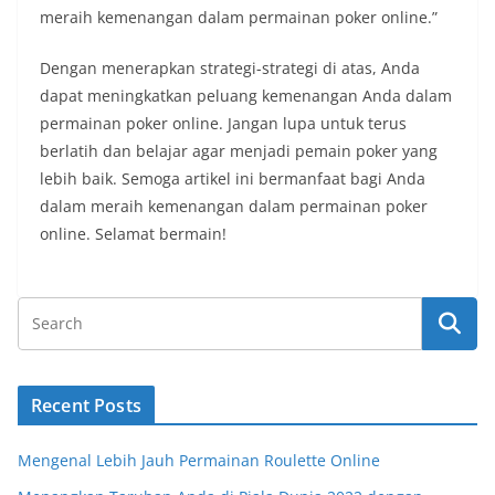
meraih kemenangan dalam permainan poker online.”
Dengan menerapkan strategi-strategi di atas, Anda
dapat meningkatkan peluang kemenangan Anda dalam
permainan poker online. Jangan lupa untuk terus
berlatih dan belajar agar menjadi pemain poker yang
lebih baik. Semoga artikel ini bermanfaat bagi Anda
dalam meraih kemenangan dalam permainan poker
online. Selamat bermain!
Recent Posts
Mengenal Lebih Jauh Permainan Roulette Online