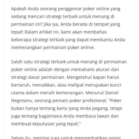
Apakah Anda seorang penggemar poker online yang
sedang mencari strategi terbaik untuk menang di
permainan ini? Jika iya, Anda berada di tempat yang
tepat! Dalam artikel ini, kami akan membahas
beberapa strategi terbaik yang dapat membantu Anda
memenangkan permainan poker online.
Salah satu strategi terbaik untuk menang di permainan
poker online adalah dengan memahami aturan dan
strategi dasar permainan. Mengetahui kapan harus
bertaruh, menaikkan, atau melipat merupakan kunci
utama dalam meraih kemenangan. Menurut Daniel
Negreanu, seorang pemain poker profesional, “Poker
bukan hanya tentang kartu yang Anda pegang, tetapi
juga tentang bagaimana Anda membaca lawan dan
membuat keputusan yang tepat.”
Selain itu, penting juga untuk memperhatikan posisi