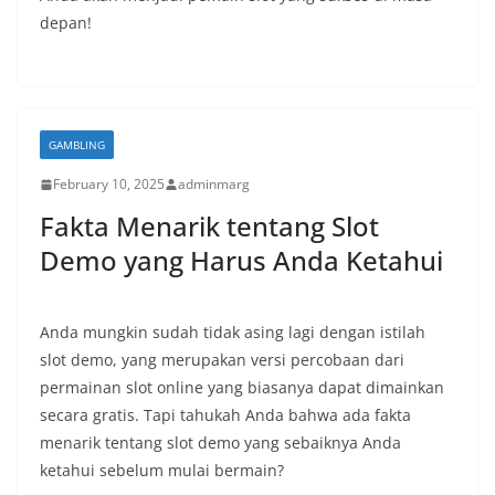
depan!
GAMBLING
February 10, 2025
adminmarg
Fakta Menarik tentang Slot
Demo yang Harus Anda Ketahui
Anda mungkin sudah tidak asing lagi dengan istilah
slot demo, yang merupakan versi percobaan dari
permainan slot online yang biasanya dapat dimainkan
secara gratis. Tapi tahukah Anda bahwa ada fakta
menarik tentang slot demo yang sebaiknya Anda
ketahui sebelum mulai bermain?