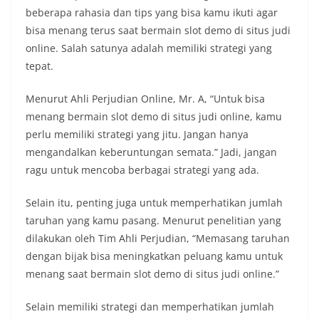
beberapa rahasia dan tips yang bisa kamu ikuti agar
bisa menang terus saat bermain slot demo di situs judi
online. Salah satunya adalah memiliki strategi yang
tepat.
Menurut Ahli Perjudian Online, Mr. A, “Untuk bisa
menang bermain slot demo di situs judi online, kamu
perlu memiliki strategi yang jitu. Jangan hanya
mengandalkan keberuntungan semata.” Jadi, jangan
ragu untuk mencoba berbagai strategi yang ada.
Selain itu, penting juga untuk memperhatikan jumlah
taruhan yang kamu pasang. Menurut penelitian yang
dilakukan oleh Tim Ahli Perjudian, “Memasang taruhan
dengan bijak bisa meningkatkan peluang kamu untuk
menang saat bermain slot demo di situs judi online.”
Selain memiliki strategi dan memperhatikan jumlah