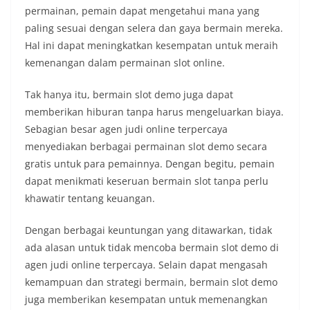
permainan, pemain dapat mengetahui mana yang
paling sesuai dengan selera dan gaya bermain mereka.
Hal ini dapat meningkatkan kesempatan untuk meraih
kemenangan dalam permainan slot online.
Tak hanya itu, bermain slot demo juga dapat
memberikan hiburan tanpa harus mengeluarkan biaya.
Sebagian besar agen judi online terpercaya
menyediakan berbagai permainan slot demo secara
gratis untuk para pemainnya. Dengan begitu, pemain
dapat menikmati keseruan bermain slot tanpa perlu
khawatir tentang keuangan.
Dengan berbagai keuntungan yang ditawarkan, tidak
ada alasan untuk tidak mencoba bermain slot demo di
agen judi online terpercaya. Selain dapat mengasah
kemampuan dan strategi bermain, bermain slot demo
juga memberikan kesempatan untuk memenangkan