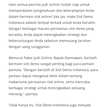
Halo semua pecinta judi online! Sudah siap untuk
memperdalam pengetahuan dan keterampilan Anda
dalam bermain slot online? Jika iya, maka Slot Demo
Indonesia adalah tempat terbaik untuk Anda berlatih.
Dengan berbagai macam permainan slot demo yang
tersedia, Anda dapat meningkatkan strategi dan
keberuntungan Anda sebelum memasang taruhan
dengan uang sungguhan.
Menurut Pakar Judi Online, Bapak Darmawan, berlatih
bermain slot demo sangat penting bagi para pemain
pemula. “Dengan berlatih di Slot Demo Indonesia, para
pemain dapat mengenal lebih dalam tentang
mekanisme permainan slot online, serta mencoba
berbagai strategi untuk meningkatkan peluang
menang,” ujarnya.
Tidak hanya itu, Slot Demo Indonesia juga menjadi