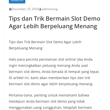
GAMBLING
December 25, 2024
adminmarg
Tips dan Trik Bermain Slot Demo
Agar Lebih Berpeluang Menang
Tips dan Trik Bermain Slot Demo Agar Lebih
Berpeluang Menang
Halo para pecinta permainan slot online! Jika Anda
ingin meningkatkan peluang menang Anda saat
bermain slot demo, Anda berada di tempat yang tepat.
Di artikel ini, kami akan memberikan tips dan trik
bermain slot demo agar lebih berpeluang menang.
Pertama-tama, penting untuk memahami bahwa
meskipun Anda bermain slot demo yang tidak
menggunakan uang sungguhan, tetaplah bermain