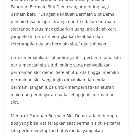
Panduan Bermain Slot Demo sangat penting bagi
pemain baru. “Dengan Panduan Bermain Slot Demo,
pemain bisa belajar strategi dan trik dalam bermain
slot tanpa harus mengeluarkan uang. Ini adalah cara
yang efektif untuk meningkatkan keahlian dan
keterampilan dalam bermain slot,” ujar Johnson.
Untuk memainkan slot online gratis, pertama-tama kita
perlu mencari situs judi online yang menyediakan
permainan slot demo. Setelah itu, kita tinggal memilih
permainan slot yang ingin dimainkan dan mulai
bermain. Jangan lupa untuk memperhatikan aturan
main dan pembayaran pada setiap jenis permainan
slot.
Menurut Panduan Bermain Slot Demo, ada beberapa
tips yang bisa kita terapkan saat bermain slot. Pertama,
kita perlu menetapkan batas modal yang akan