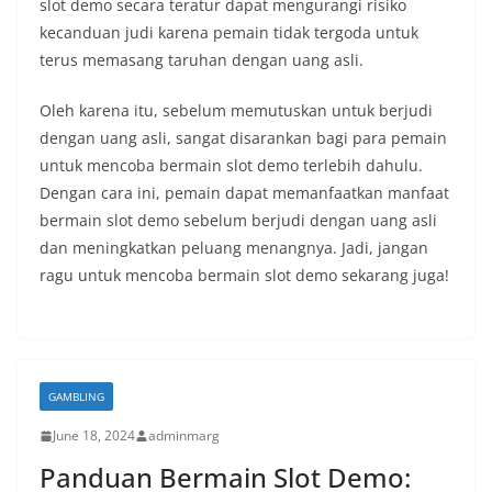
slot demo secara teratur dapat mengurangi risiko
kecanduan judi karena pemain tidak tergoda untuk
terus memasang taruhan dengan uang asli.
Oleh karena itu, sebelum memutuskan untuk berjudi
dengan uang asli, sangat disarankan bagi para pemain
untuk mencoba bermain slot demo terlebih dahulu.
Dengan cara ini, pemain dapat memanfaatkan manfaat
bermain slot demo sebelum berjudi dengan uang asli
dan meningkatkan peluang menangnya. Jadi, jangan
ragu untuk mencoba bermain slot demo sekarang juga!
GAMBLING
June 18, 2024
adminmarg
Panduan Bermain Slot Demo: