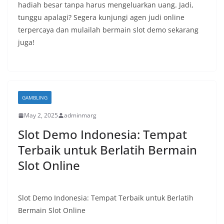
hadiah besar tanpa harus mengeluarkan uang. Jadi,
tunggu apalagi? Segera kunjungi agen judi online
terpercaya dan mulailah bermain slot demo sekarang
juga!
GAMBLING
May 2, 2025
adminmarg
Slot Demo Indonesia: Tempat
Terbaik untuk Berlatih Bermain
Slot Online
Slot Demo Indonesia: Tempat Terbaik untuk Berlatih
Bermain Slot Online