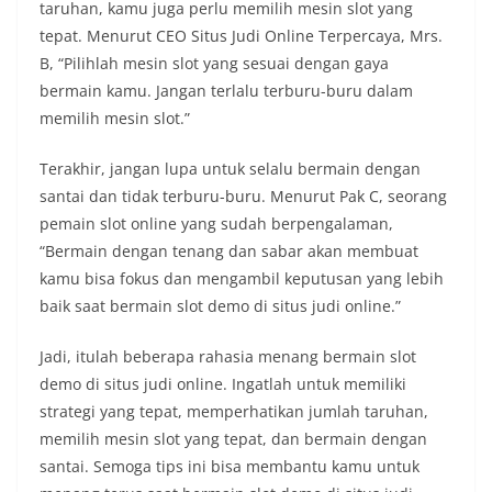
taruhan, kamu juga perlu memilih mesin slot yang
tepat. Menurut CEO Situs Judi Online Terpercaya, Mrs.
B, “Pilihlah mesin slot yang sesuai dengan gaya
bermain kamu. Jangan terlalu terburu-buru dalam
memilih mesin slot.”
Terakhir, jangan lupa untuk selalu bermain dengan
santai dan tidak terburu-buru. Menurut Pak C, seorang
pemain slot online yang sudah berpengalaman,
“Bermain dengan tenang dan sabar akan membuat
kamu bisa fokus dan mengambil keputusan yang lebih
baik saat bermain slot demo di situs judi online.”
Jadi, itulah beberapa rahasia menang bermain slot
demo di situs judi online. Ingatlah untuk memiliki
strategi yang tepat, memperhatikan jumlah taruhan,
memilih mesin slot yang tepat, dan bermain dengan
santai. Semoga tips ini bisa membantu kamu untuk