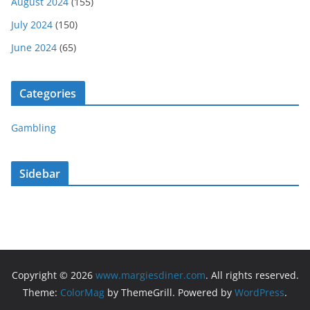
August 2024
(155)
July 2024
(150)
June 2024
(65)
Categories
Gambling
Sidebar
Copyright © 2026
www.margiesdiner.com
. All rights reserved.
Theme:
ColorMag
by ThemeGrill. Powered by
WordPress
.