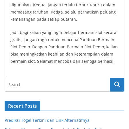
digunakan. Kedua, jangan terlalu terburu-buru dalam
memasang taruhan. Ketiga, selalu perhatikan peluang
kemenangan pada setiap putaran.
Jadi, bagi kalian yang ingin belajar bermain slot secara
gratis, jangan ragu untuk mencoba Panduan Bermain
Slot Demo. Dengan Panduan Bermain Slot Demo, kalian
bisa meningkatkan keahlian dan keterampilan dalam
bermain slot. Selamat mencoba dan semoga berhasil!
Recent Posts
Prediksi Togel Terkini dan Link Alternatifnya