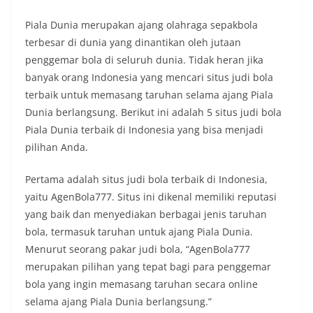
Piala Dunia merupakan ajang olahraga sepakbola
terbesar di dunia yang dinantikan oleh jutaan
penggemar bola di seluruh dunia. Tidak heran jika
banyak orang Indonesia yang mencari situs judi bola
terbaik untuk memasang taruhan selama ajang Piala
Dunia berlangsung. Berikut ini adalah 5 situs judi bola
Piala Dunia terbaik di Indonesia yang bisa menjadi
pilihan Anda.
Pertama adalah situs judi bola terbaik di Indonesia,
yaitu AgenBola777. Situs ini dikenal memiliki reputasi
yang baik dan menyediakan berbagai jenis taruhan
bola, termasuk taruhan untuk ajang Piala Dunia.
Menurut seorang pakar judi bola, “AgenBola777
merupakan pilihan yang tepat bagi para penggemar
bola yang ingin memasang taruhan secara online
selama ajang Piala Dunia berlangsung.”