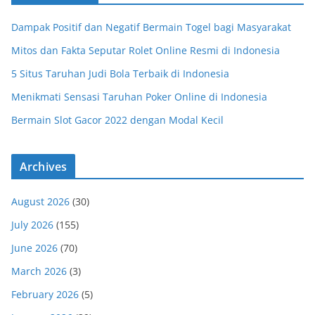
Dampak Positif dan Negatif Bermain Togel bagi Masyarakat
Mitos dan Fakta Seputar Rolet Online Resmi di Indonesia
5 Situs Taruhan Judi Bola Terbaik di Indonesia
Menikmati Sensasi Taruhan Poker Online di Indonesia
Bermain Slot Gacor 2022 dengan Modal Kecil
Archives
August 2026
(30)
July 2026
(155)
June 2026
(70)
March 2026
(3)
February 2026
(5)