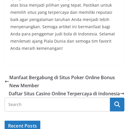
atas bisa menjadi pilihan yang tepat. Pastikan untuk
memilih situs yang terpercaya dan memiliki reputasi
baik agar pengalaman taruhan Anda menjadi lebih
menyenangkan. Semoga artikel ini bermanfaat bagi
Anda para penggemar judi bola di Indonesia. Selamat
menikmati ajang Piala Dunia dan semoga tim favorit
Anda meraih kemenangan!
Manfaat Bergabung di Situs Poker Online Bonus
New Member
Daftar Situs Casino Online Terpercaya di Indonesia
Recent Posts