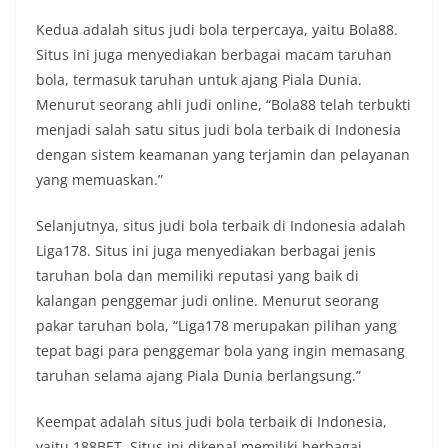
Kedua adalah situs judi bola terpercaya, yaitu Bola88.
Situs ini juga menyediakan berbagai macam taruhan
bola, termasuk taruhan untuk ajang Piala Dunia.
Menurut seorang ahli judi online, “Bola88 telah terbukti
menjadi salah satu situs judi bola terbaik di Indonesia
dengan sistem keamanan yang terjamin dan pelayanan
yang memuaskan.”
Selanjutnya, situs judi bola terbaik di Indonesia adalah
Liga178. Situs ini juga menyediakan berbagai jenis
taruhan bola dan memiliki reputasi yang baik di
kalangan penggemar judi online. Menurut seorang
pakar taruhan bola, “Liga178 merupakan pilihan yang
tepat bagi para penggemar bola yang ingin memasang
taruhan selama ajang Piala Dunia berlangsung.”
Keempat adalah situs judi bola terbaik di Indonesia,
yaitu 188BET. Situs ini dikenal memiliki berbagai