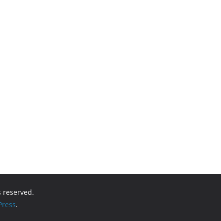
ts reserved.
ress
.