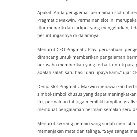
Apakah Anda penggemar permainan slot online? J
Pragmatic Maxwin. Permainan slot ini merupakan 
fitur menarik dan jackpot yang menggiurkan, ti
peruntungannya di dalamnya.
Menurut CEO Pragmatic Play, perusahaan peng
dirancang untuk memberikan pengalaman bermai
berusaha memberikan yang terbaik untuk para 
adalah salah satu hasil dari upaya kami,” ujar C
Demo Slot Pragmatic Maxwin menawarkan berbagai
simbol-simbol khusus yang dapat meningkatkan
itu, permainan ini juga memiliki tampilan gra
membuat pengalaman bermain semakin seru d
Menurut seorang pemain yang sudah mencoba D
memanjakan mata dan telinga. “Saya sangat men