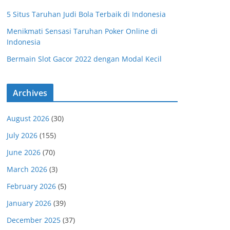
5 Situs Taruhan Judi Bola Terbaik di Indonesia
Menikmati Sensasi Taruhan Poker Online di
Indonesia
Bermain Slot Gacor 2022 dengan Modal Kecil
Archives
August 2026
(30)
July 2026
(155)
June 2026
(70)
March 2026
(3)
February 2026
(5)
January 2026
(39)
December 2025
(37)