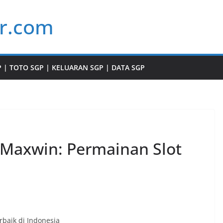
r.com
P | TOTO SGP | KELUARAN SGP | DATA SGP
 Maxwin: Permainan Slot
baik di Indonesia