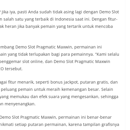
ika iya, pasti Anda sudah tidak asing lagi dengan Demo Slot
salah satu yang terbaik di Indonesia saat ini. Dengan fitur-
dak heran jika banyak pemain yang tertarik untuk mencoba
embang Demo Slot Pragmatic Maxwin, permainan ini
n yang tidak terlupakan bagi para pemainnya. “Kami selalu
penggemar slot online, dan Demo Slot Pragmatic Maxwin
EO tersebut.
 fitur menarik, seperti bonus jackpot, putaran gratis, dan
 peluang pemain untuk meraih kemenangan besar. Selain
fis yang memukau dan efek suara yang mengesankan, sehingga
an menyenangkan.
emo Slot Pragmatic Maxwin, permainan ini benar-benar
ikmati setiap putaran permainan, karena tampilan grafisnya