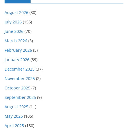
August 2026
(30)
July 2026
(155)
June 2026
(70)
March 2026
(3)
February 2026
(5)
January 2026
(39)
December 2025
(37)
November 2025
(2)
October 2025
(7)
September 2025
(9)
August 2025
(11)
May 2025
(105)
April 2025
(150)