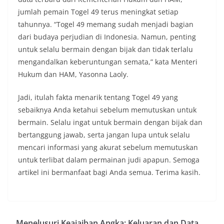
jumlah pemain Togel 49 terus meningkat setiap
tahunnya. “Togel 49 memang sudah menjadi bagian
dari budaya perjudian di Indonesia. Namun, penting
untuk selalu bermain dengan bijak dan tidak terlalu
mengandalkan keberuntungan semata,” kata Menteri
Hukum dan HAM, Yasonna Laoly.
Jadi, itulah fakta menarik tentang Togel 49 yang
sebaiknya Anda ketahui sebelum memutuskan untuk
bermain. Selalu ingat untuk bermain dengan bijak dan
bertanggung jawab, serta jangan lupa untuk selalu
mencari informasi yang akurat sebelum memutuskan
untuk terlibat dalam permainan judi apapun. Semoga
artikel ini bermanfaat bagi Anda semua. Terima kasih.
Menelusuri Keajaiban Angka: Keluaran dan Data