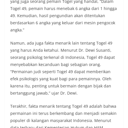
yang juga seorang pemain Togel yang handal, “Dalam
Togel 49, pemain harus menebak 6 angka dari 1 hingga
49. Kemudian, hasil pengundian akan ditentukan
berdasarkan 6 angka yang keluar dari mesin pengocok
angka.”
Namun, ada juga fakta menarik lain tentang Togel 49
yang harus Anda ketahui. Menurut Dr. Dewi Susanti,
seorang psikolog terkenal di Indonesia, Togel 49 dapat
menyebabkan kecanduan bagi sebagian orang.
“Permainan judi seperti Togel 49 dapat memberikan
efek psikologis yang kuat bagi para pemainnya. Oleh
karena itu, penting untuk bermain dengan bijak dan
bertanggung jawab,” ujar Dr. Dewi.
Terakhir, fakta menarik tentang Togel 49 adalah bahwa
permainan ini terus berkembang dan menjadi semakin
populer di kalangan masyarakat Indonesia. Menurut
data terbaru dari Kementerian Hukum dan HAM,