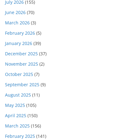
July 2026
(155)
June 2026
(70)
March 2026
(3)
February 2026
(5)
January 2026
(39)
December 2025
(37)
November 2025
(2)
October 2025
(7)
September 2025
(9)
August 2025
(11)
May 2025
(105)
April 2025
(150)
March 2025
(156)
February 2025
(141)