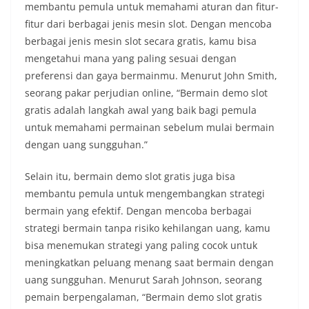
membantu pemula untuk memahami aturan dan fitur-
fitur dari berbagai jenis mesin slot. Dengan mencoba
berbagai jenis mesin slot secara gratis, kamu bisa
mengetahui mana yang paling sesuai dengan
preferensi dan gaya bermainmu. Menurut John Smith,
seorang pakar perjudian online, “Bermain demo slot
gratis adalah langkah awal yang baik bagi pemula
untuk memahami permainan sebelum mulai bermain
dengan uang sungguhan.”
Selain itu, bermain demo slot gratis juga bisa
membantu pemula untuk mengembangkan strategi
bermain yang efektif. Dengan mencoba berbagai
strategi bermain tanpa risiko kehilangan uang, kamu
bisa menemukan strategi yang paling cocok untuk
meningkatkan peluang menang saat bermain dengan
uang sungguhan. Menurut Sarah Johnson, seorang
pemain berpengalaman, “Bermain demo slot gratis