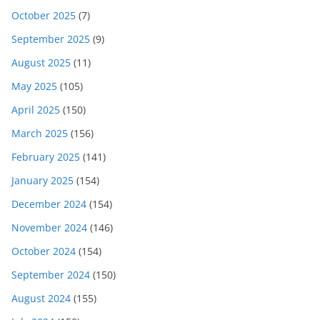
October 2025
(7)
September 2025
(9)
August 2025
(11)
May 2025
(105)
April 2025
(150)
March 2025
(156)
February 2025
(141)
January 2025
(154)
December 2024
(154)
November 2024
(146)
October 2024
(154)
September 2024
(150)
August 2024
(155)