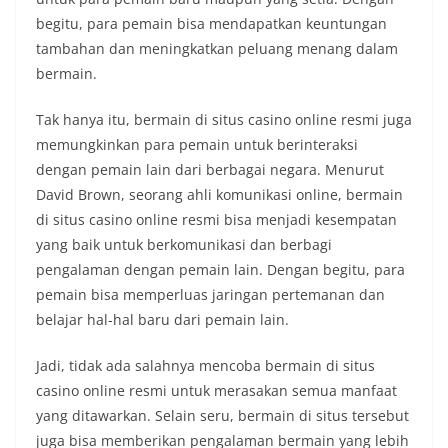
begitu, para pemain bisa mendapatkan keuntungan
tambahan dan meningkatkan peluang menang dalam
bermain.
Tak hanya itu, bermain di situs casino online resmi juga
memungkinkan para pemain untuk berinteraksi
dengan pemain lain dari berbagai negara. Menurut
David Brown, seorang ahli komunikasi online, bermain
di situs casino online resmi bisa menjadi kesempatan
yang baik untuk berkomunikasi dan berbagi
pengalaman dengan pemain lain. Dengan begitu, para
pemain bisa memperluas jaringan pertemanan dan
belajar hal-hal baru dari pemain lain.
Jadi, tidak ada salahnya mencoba bermain di situs
casino online resmi untuk merasakan semua manfaat
yang ditawarkan. Selain seru, bermain di situs tersebut
juga bisa memberikan pengalaman bermain yang lebih