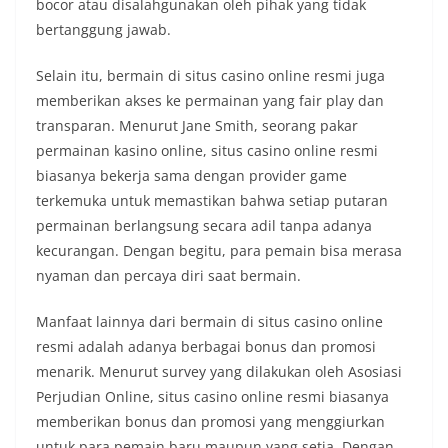
bocor atau disalahgunakan oleh pihak yang tidak
bertanggung jawab.
Selain itu, bermain di situs casino online resmi juga
memberikan akses ke permainan yang fair play dan
transparan. Menurut Jane Smith, seorang pakar
permainan kasino online, situs casino online resmi
biasanya bekerja sama dengan provider game
terkemuka untuk memastikan bahwa setiap putaran
permainan berlangsung secara adil tanpa adanya
kecurangan. Dengan begitu, para pemain bisa merasa
nyaman dan percaya diri saat bermain.
Manfaat lainnya dari bermain di situs casino online
resmi adalah adanya berbagai bonus dan promosi
menarik. Menurut survey yang dilakukan oleh Asosiasi
Perjudian Online, situs casino online resmi biasanya
memberikan bonus dan promosi yang menggiurkan
untuk para pemain baru maupun yang setia. Dengan