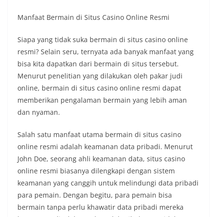
Manfaat Bermain di Situs Casino Online Resmi
Siapa yang tidak suka bermain di situs casino online
resmi? Selain seru, ternyata ada banyak manfaat yang
bisa kita dapatkan dari bermain di situs tersebut.
Menurut penelitian yang dilakukan oleh pakar judi
online, bermain di situs casino online resmi dapat
memberikan pengalaman bermain yang lebih aman
dan nyaman.
Salah satu manfaat utama bermain di situs casino
online resmi adalah keamanan data pribadi. Menurut
John Doe, seorang ahli keamanan data, situs casino
online resmi biasanya dilengkapi dengan sistem
keamanan yang canggih untuk melindungi data pribadi
para pemain. Dengan begitu, para pemain bisa
bermain tanpa perlu khawatir data pribadi mereka