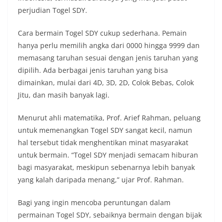
perjudian Togel SDY.
Cara bermain Togel SDY cukup sederhana. Pemain
hanya perlu memilih angka dari 0000 hingga 9999 dan
memasang taruhan sesuai dengan jenis taruhan yang
dipilih. Ada berbagai jenis taruhan yang bisa
dimainkan, mulai dari 4D, 3D, 2D, Colok Bebas, Colok
Jitu, dan masih banyak lagi.
Menurut ahli matematika, Prof. Arief Rahman, peluang
untuk memenangkan Togel SDY sangat kecil, namun
hal tersebut tidak menghentikan minat masyarakat
untuk bermain. “Togel SDY menjadi semacam hiburan
bagi masyarakat, meskipun sebenarnya lebih banyak
yang kalah daripada menang,” ujar Prof. Rahman.
Bagi yang ingin mencoba peruntungan dalam
permainan Togel SDY, sebaiknya bermain dengan bijak