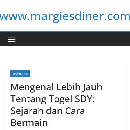
Skip
www.margiesdiner.co
to
content
GAMBLING
Mengenal Lebih Jauh
Tentang Togel SDY:
Sejarah dan Cara
Bermain