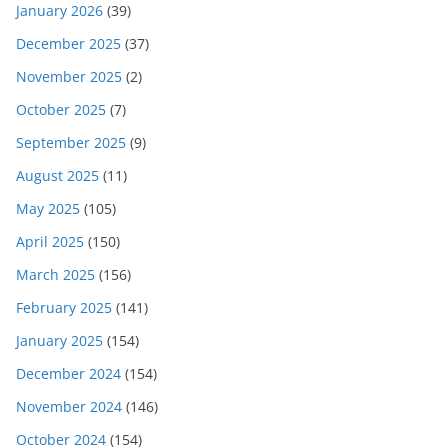
January 2026
(39)
December 2025
(37)
November 2025
(2)
October 2025
(7)
September 2025
(9)
August 2025
(11)
May 2025
(105)
April 2025
(150)
March 2025
(156)
February 2025
(141)
January 2025
(154)
December 2024
(154)
November 2024
(146)
October 2024
(154)