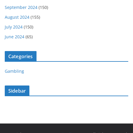
September 2024
(150)
August 2024
(155)
July 2024
(150)
June 2024
(65)
Categories
Gambling
Sidebar