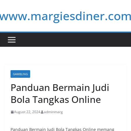
Skip
www.margiesdiner.co
to
content
GAMBLING
Panduan Bermain Judi
Bola Tangkas Online
August 22, 2024
adminmarg
Panduan Bermain Judi Bola Tangkas Online memang