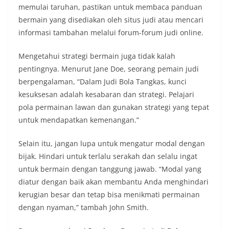
memulai taruhan, pastikan untuk membaca panduan
bermain yang disediakan oleh situs judi atau mencari
informasi tambahan melalui forum-forum judi online.
Mengetahui strategi bermain juga tidak kalah
pentingnya. Menurut Jane Doe, seorang pemain judi
berpengalaman, “Dalam Judi Bola Tangkas, kunci
kesuksesan adalah kesabaran dan strategi. Pelajari
pola permainan lawan dan gunakan strategi yang tepat
untuk mendapatkan kemenangan.”
Selain itu, jangan lupa untuk mengatur modal dengan
bijak. Hindari untuk terlalu serakah dan selalu ingat
untuk bermain dengan tanggung jawab. “Modal yang
diatur dengan baik akan membantu Anda menghindari
kerugian besar dan tetap bisa menikmati permainan
dengan nyaman,” tambah John Smith.