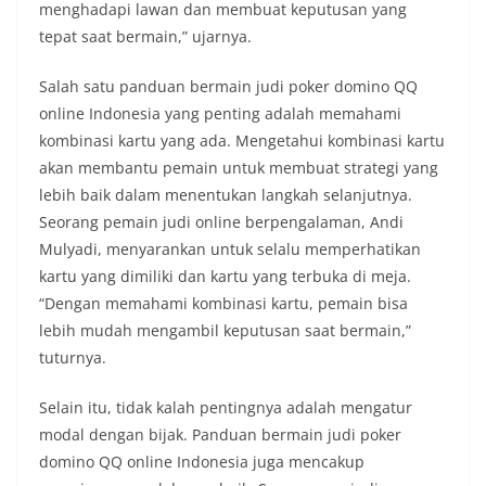
menghadapi lawan dan membuat keputusan yang
tepat saat bermain,” ujarnya.
Salah satu panduan bermain judi poker domino QQ
online Indonesia yang penting adalah memahami
kombinasi kartu yang ada. Mengetahui kombinasi kartu
akan membantu pemain untuk membuat strategi yang
lebih baik dalam menentukan langkah selanjutnya.
Seorang pemain judi online berpengalaman, Andi
Mulyadi, menyarankan untuk selalu memperhatikan
kartu yang dimiliki dan kartu yang terbuka di meja.
“Dengan memahami kombinasi kartu, pemain bisa
lebih mudah mengambil keputusan saat bermain,”
tuturnya.
Selain itu, tidak kalah pentingnya adalah mengatur
modal dengan bijak. Panduan bermain judi poker
domino QQ online Indonesia juga mencakup