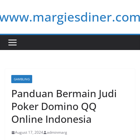
Skip
www.margiesdiner.co
to
content
GAMBLING
Panduan Bermain Judi
Poker Domino QQ
Online Indonesia
August 17, 2024
adminmarg