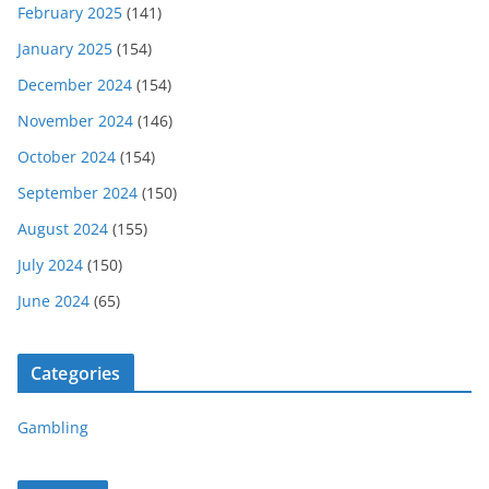
February 2025
(141)
January 2025
(154)
December 2024
(154)
November 2024
(146)
October 2024
(154)
September 2024
(150)
August 2024
(155)
July 2024
(150)
June 2024
(65)
Categories
Gambling