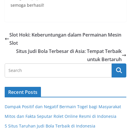
semoga berhasil!
Slot Hoki: Keberuntungan dalam Permainan Mesin
Slot
Situs Judi Bola Terbesar di Asia: Tempat Terbaik
untuk Bertaruh
Recent Posts
Dampak Positif dan Negatif Bermain Togel bagi Masyarakat
Mitos dan Fakta Seputar Rolet Online Resmi di Indonesia
5 Situs Taruhan Judi Bola Terbaik di Indonesia