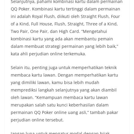
Selanjutnya, pahami kombinasi kartu dalam permainan
QQ Poker. Kombinasi kartu tertinggi dalam permainan
ini adalah Royal Flush, diikuti oleh Straight Flush, Four
of a Kind, Full House, Flush, Straight, Three of a Kind,
Two Pair, One Pair, dan High Card. “Mengetahui
kombinasi kartu yang ada akan membantu pemain
dalam membuat strategi permainan yang lebih baik,”
kata ahli perjudian online terkemuka.
Selain itu, penting juga untuk memperhatikan teknik
membaca kartu lawan. Dengan memperhatikan kartu
yang dimiliki lawan, kamu bisa lebih mudah
memprediksi langkah selanjutnya yang akan diambil
oleh lawan. “Kemampuan membaca kartu lawan
merupakan salah satu kunci keberhasilan dalam
permainan QQ Poker online uang asli,” tambah pakar
perjudian online tersebut.
Jangan lupa untuk mengatur modal dengan bijak.