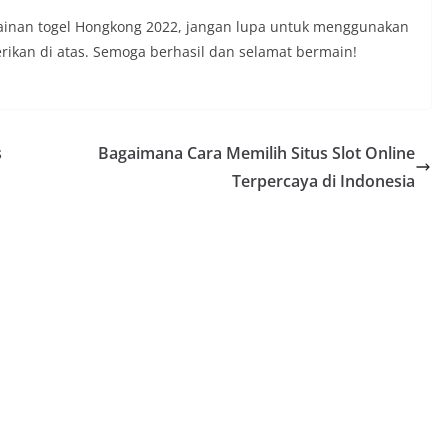
ainan togel Hongkong 2022, jangan lupa untuk menggunakan
erikan di atas. Semoga berhasil dan selamat bermain!
s
Bagaimana Cara Memilih Situs Slot Online
Terpercaya di Indonesia