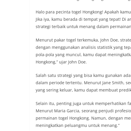
Halo para pecinta togel Hongkong! Apakah kam
Jika iya, kamu berada di tempat yang tepat! Di 
strategi terbaik untuk menang dalam permainan
Menurut pakar togel terkemuka, John Doe, stra
dengan menggunakan analisis statistik yang te
pola-pola yang muncul, kamu dapat meningka
Hongkong,” ujar John Doe.
Salah satu strategi yang bisa kamu gunakan ad
dalam periode tertentu. Menurut Jane Smith, se
yang sering keluar, kamu dapat membuat predik
Selain itu, penting juga untuk memperhatikan 
Menurut Maria Garcia, seorang penjudi profes
permainan togel Hongkong. Namun, dengan meng
meningkatkan peluangmu untuk menang.”