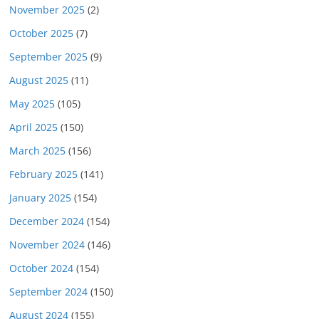
November 2025
(2)
October 2025
(7)
September 2025
(9)
August 2025
(11)
May 2025
(105)
April 2025
(150)
March 2025
(156)
February 2025
(141)
January 2025
(154)
December 2024
(154)
November 2024
(146)
October 2024
(154)
September 2024
(150)
August 2024
(155)