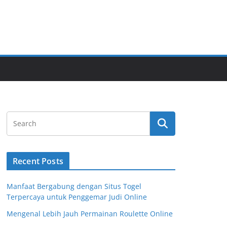
Recent Posts
Manfaat Bergabung dengan Situs Togel
Terpercaya untuk Penggemar Judi Online
Mengenal Lebih Jauh Permainan Roulette Online