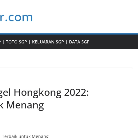
r.com
P | TOTO SGP | KELUARAN SGP | DATA SGP
el Hongkong 2022:
uk Menang
i Terbaik untuk Menang