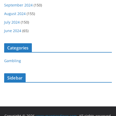
September 2024
(150)
August 2024
(155)
July 2024
(150)
June 2024
(65)
Categories
Gambling
Sidebar
Copyright © 2026
www.margiesdiner.com
. All rights reserved.