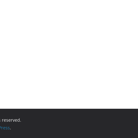
ts reserved.
ress
.