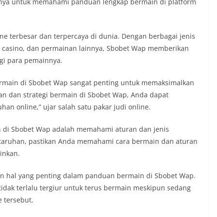
nya untuk memahami panduan lengkap bermain di platform
ine terbesar dan terpercaya di dunia. Dengan berbagai jenis
, casino, dan permainan lainnya, Sbobet Wap memberikan
gi para pemainnya.
ermain di Sbobet Wap sangat penting untuk memaksimalkan
 dan strategi bermain di Sbobet Wap, Anda dapat
 online,” ujar salah satu pakar judi online.
n di Sbobet Wap adalah memahami aturan dan jenis
taruhan, pastikan Anda memahami cara bermain dan aturan
inkan.
n hal yang penting dalam panduan bermain di Sbobet Wap.
idak terlalu tergiur untuk terus bermain meskipun sedang
 tersebut.