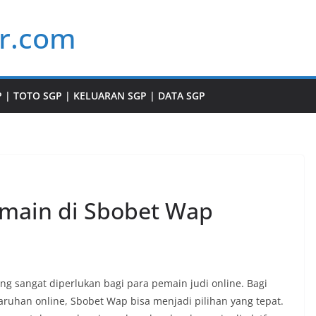
r.com
P | TOTO SGP | KELUARAN SGP | DATA SGP
main di Sbobet Wap
 sangat diperlukan bagi para pemain judi online. Bagi
uhan online, Sbobet Wap bisa menjadi pilihan yang tepat.