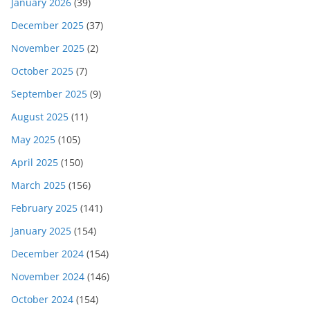
January 2026
(39)
December 2025
(37)
November 2025
(2)
October 2025
(7)
September 2025
(9)
August 2025
(11)
May 2025
(105)
April 2025
(150)
March 2025
(156)
February 2025
(141)
January 2025
(154)
December 2024
(154)
November 2024
(146)
October 2024
(154)