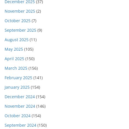
December 2025
(37)
November 2025
(2)
October 2025
(7)
September 2025
(9)
August 2025
(11)
May 2025
(105)
April 2025
(150)
March 2025
(156)
February 2025
(141)
January 2025
(154)
December 2024
(154)
November 2024
(146)
October 2024
(154)
September 2024
(150)