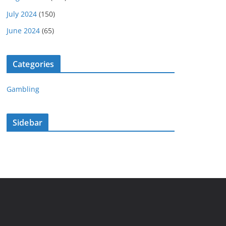
July 2024
(150)
June 2024
(65)
Categories
Gambling
Sidebar