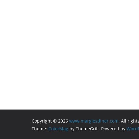
Copyright © 2026
www.margiesdiner.com
. All righ
Theme:
ColorMag
by ThemeGrill. Powered by
WordP