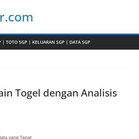
r.com
P | TOTO SGP | KELUARAN SGP | DATA SGP
in Togel dengan Analisis
Data yang Tepat