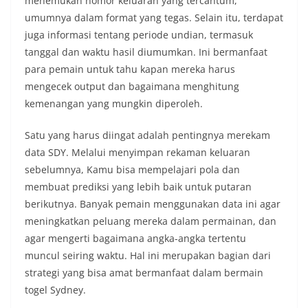
menemukan nomor keluaran yang tercantum,
umumnya dalam format yang tegas. Selain itu, terdapat
juga informasi tentang periode undian, termasuk
tanggal dan waktu hasil diumumkan. Ini bermanfaat
para pemain untuk tahu kapan mereka harus
mengecek output dan bagaimana menghitung
kemenangan yang mungkin diperoleh.
Satu yang harus diingat adalah pentingnya merekam
data SDY. Melalui menyimpan rekaman keluaran
sebelumnya, Kamu bisa mempelajari pola dan
membuat prediksi yang lebih baik untuk putaran
berikutnya. Banyak pemain menggunakan data ini agar
meningkatkan peluang mereka dalam permainan, dan
agar mengerti bagaimana angka-angka tertentu
muncul seiring waktu. Hal ini merupakan bagian dari
strategi yang bisa amat bermanfaat dalam bermain
togel Sydney.