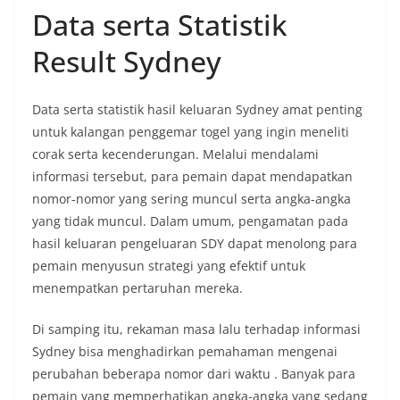
Data serta Statistik
Result Sydney
Data serta statistik hasil keluaran Sydney amat penting
untuk kalangan penggemar togel yang ingin meneliti
corak serta kecenderungan. Melalui mendalami
informasi tersebut, para pemain dapat mendapatkan
nomor-nomor yang sering muncul serta angka-angka
yang tidak muncul. Dalam umum, pengamatan pada
hasil keluaran pengeluaran SDY dapat menolong para
pemain menyusun strategi yang efektif untuk
menempatkan pertaruhan mereka.
Di samping itu, rekaman masa lalu terhadap informasi
Sydney bisa menghadirkan pemahaman mengenai
perubahan beberapa nomor dari waktu . Banyak para
pemain yang memperhatikan angka-angka yang sedang