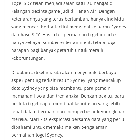
Togel SDY telah menjadi salah satu isu hangat di
kalangan pecinta game judi di Tanah Air. Dengan
ketenarannya yang terus bertambah, banyak individu
yang mencari berita terkini mengenai keluaran Sydney
dan hasil SDY. Hasil dari permainan togel ini tidak
hanya sebagai sumber entertainment, tetapi juga
harapan bagi banyak petaruh untuk meraih
keberuntungan.
Di dalam artikel ini, kita akan menyelidiki berbagai
aspek penting terkait result Sydney, yang mencakup
data Sydney yang bisa membantu para pemain
memahami pola dan tren angka. Dengan begitu, para
pecinta togel dapat membuat keputusan yang lebih
tepat dalam bermain dan memperbesar kemungkinan
mereka. Mari kita eksplorasi bersama data yang perlu
dipahami untuk memaksimalkan pengalaman
permainan togel Sydney.