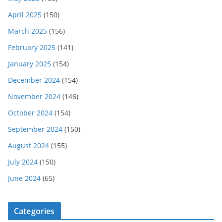
April 2025
(150)
March 2025
(156)
February 2025
(141)
January 2025
(154)
December 2024
(154)
November 2024
(146)
October 2024
(154)
September 2024
(150)
August 2024
(155)
July 2024
(150)
June 2024
(65)
Categories