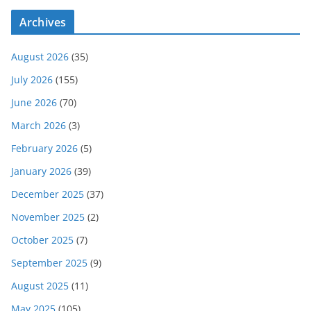
Archives
August 2026
(35)
July 2026
(155)
June 2026
(70)
March 2026
(3)
February 2026
(5)
January 2026
(39)
December 2025
(37)
November 2025
(2)
October 2025
(7)
September 2025
(9)
August 2025
(11)
May 2025
(105)