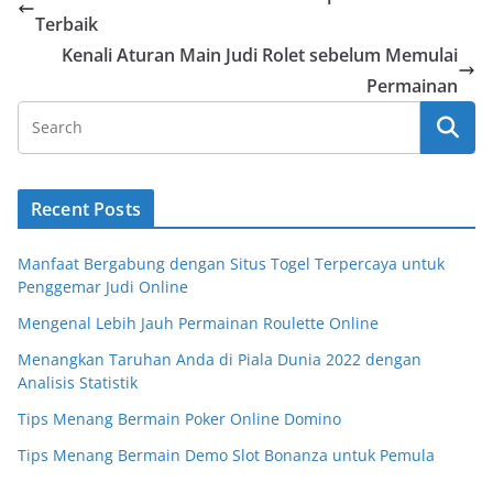
Terbaik
Kenali Aturan Main Judi Rolet sebelum Memulai
Permainan
Recent Posts
Manfaat Bergabung dengan Situs Togel Terpercaya untuk
Penggemar Judi Online
Mengenal Lebih Jauh Permainan Roulette Online
Menangkan Taruhan Anda di Piala Dunia 2022 dengan
Analisis Statistik
Tips Menang Bermain Poker Online Domino
Tips Menang Bermain Demo Slot Bonanza untuk Pemula