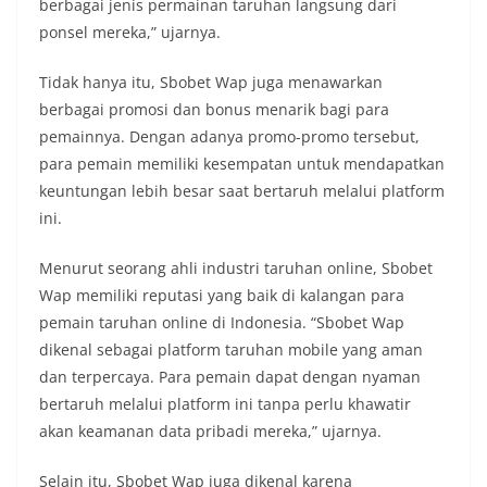
berbagai jenis permainan taruhan langsung dari
ponsel mereka,” ujarnya.
Tidak hanya itu, Sbobet Wap juga menawarkan
berbagai promosi dan bonus menarik bagi para
pemainnya. Dengan adanya promo-promo tersebut,
para pemain memiliki kesempatan untuk mendapatkan
keuntungan lebih besar saat bertaruh melalui platform
ini.
Menurut seorang ahli industri taruhan online, Sbobet
Wap memiliki reputasi yang baik di kalangan para
pemain taruhan online di Indonesia. “Sbobet Wap
dikenal sebagai platform taruhan mobile yang aman
dan terpercaya. Para pemain dapat dengan nyaman
bertaruh melalui platform ini tanpa perlu khawatir
akan keamanan data pribadi mereka,” ujarnya.
Selain itu, Sbobet Wap juga dikenal karena