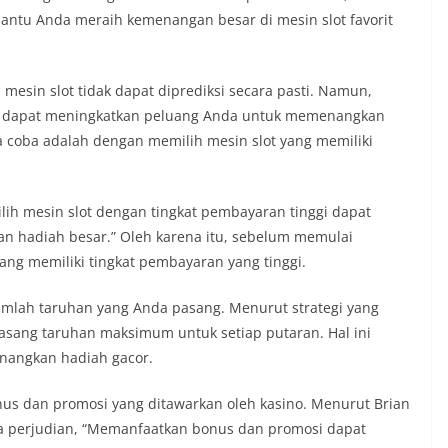
antu Anda meraih kemenangan besar di mesin slot favorit
sin slot tidak dapat diprediksi secara pasti. Namun,
a dapat meningkatkan peluang Anda untuk memenangkan
da coba adalah dengan memilih mesin slot yang memiliki
lih mesin slot dengan tingkat pembayaran tinggi dapat
 hadiah besar.” Oleh karena itu, sebelum memulai
ang memiliki tingkat pembayaran yang tinggi.
jumlah taruhan yang Anda pasang. Menurut strategi yang
asang taruhan maksimum untuk setiap putaran. Hal ini
nangkan hadiah gacor.
nus dan promosi yang ditawarkan oleh kasino. Menurut Brian
ia perjudian, “Memanfaatkan bonus dan promosi dapat