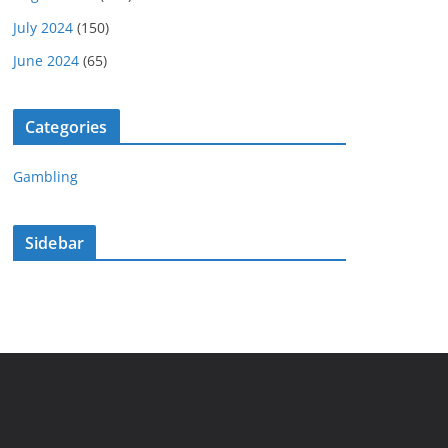
July 2024
(150)
June 2024
(65)
Categories
Gambling
Sidebar