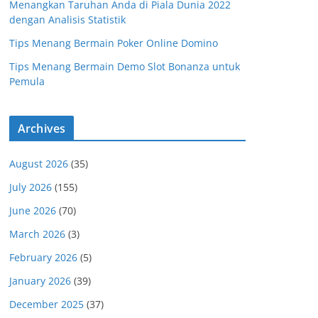
Menangkan Taruhan Anda di Piala Dunia 2022
dengan Analisis Statistik
Tips Menang Bermain Poker Online Domino
Tips Menang Bermain Demo Slot Bonanza untuk
Pemula
Archives
August 2026
(35)
July 2026
(155)
June 2026
(70)
March 2026
(3)
February 2026
(5)
January 2026
(39)
December 2025
(37)