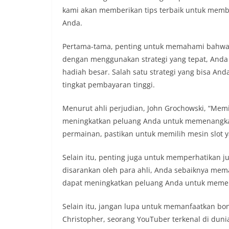
kami akan memberikan tips terbaik untuk memb
Anda.
Pertama-tama, penting untuk memahami bahwa me
dengan menggunakan strategi yang tepat, And
hadiah besar. Salah satu strategi yang bisa An
tingkat pembayaran tinggi.
Menurut ahli perjudian, John Grochowski, “Memi
meningkatkan peluang Anda untuk memenangkan
permainan, pastikan untuk memilih mesin slot y
Selain itu, penting juga untuk memperhatikan 
disarankan oleh para ahli, Anda sebaiknya mem
dapat meningkatkan peluang Anda untuk meme
Selain itu, jangan lupa untuk memanfaatkan bo
Christopher, seorang YouTuber terkenal di dun