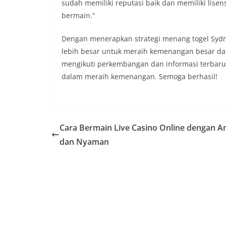
sudah memiliki reputasi baik dan memiliki lis
bermain.”
Dengan menerapkan strategi menang togel Sydne
lebih besar untuk meraih kemenangan besar dal
mengikuti perkembangan dan informasi terbaru
dalam meraih kemenangan. Semoga berhasil!
Cara Bermain Live Casino Online dengan 
dan Nyaman