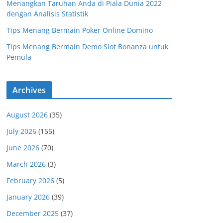
Menangkan Taruhan Anda di Piala Dunia 2022
dengan Analisis Statistik
Tips Menang Bermain Poker Online Domino
Tips Menang Bermain Demo Slot Bonanza untuk
Pemula
Archives
August 2026
(35)
July 2026
(155)
June 2026
(70)
March 2026
(3)
February 2026
(5)
January 2026
(39)
December 2025
(37)