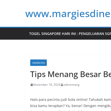
Skip
www.margiesdine
to
content
TOGEL SINGAPORE HARI INI : PENGELUARAN SG
GAMBLING
Tips Menang Besar Be
November 18, 2024
adminmarg
Halo para pecinta judi bola online! Tahukah ka
bisa kamu terapkan? Ya, benar! Dengan mengik