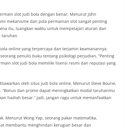
rmain slot judi bola dengan benar. Menurut John
hami mekanisme dan pola permainan slot sangat penting
ena itu, luangkan waktu untuk mempelajari aturan dan
i taruhan.
i bola online yang terpercaya dan terjamin keamanannya.
eorang penulis buku tentang psikologi perjudian, “Penting
in slot judi bola memiliki lisensi resmi dan reputasi yang
awarkan oleh situs judi bola online. Menurut Steve Bourie,
ian, “Bonus dan promo dapat meningkatkan modal taruhanmu
 hadiah besar.” Jadi, jangan ragu untuk memanfaatkan
jak. Menurut Wong Yap, seorang pakar matematika,
pat membantu menghindari kerugian besar dan