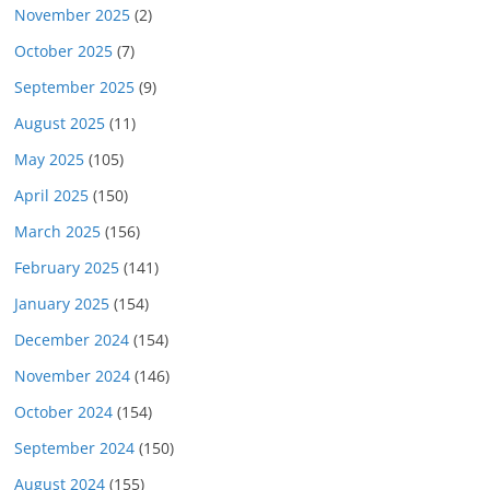
November 2025
(2)
October 2025
(7)
September 2025
(9)
August 2025
(11)
May 2025
(105)
April 2025
(150)
March 2025
(156)
February 2025
(141)
January 2025
(154)
December 2024
(154)
November 2024
(146)
October 2024
(154)
September 2024
(150)
August 2024
(155)