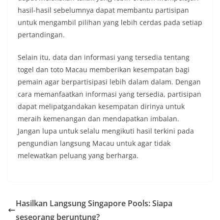
hasil-hasil sebelumnya dapat membantu partisipan
untuk mengambil pilihan yang lebih cerdas pada setiap
pertandingan.
Selain itu, data dan informasi yang tersedia tentang
togel dan toto Macau memberikan kesempatan bagi
pemain agar berpartisipasi lebih dalam dalam. Dengan
cara memanfaatkan informasi yang tersedia, partisipan
dapat melipatgandakan kesempatan dirinya untuk
meraih kemenangan dan mendapatkan imbalan.
Jangan lupa untuk selalu mengikuti hasil terkini pada
pengundian langsung Macau untuk agar tidak
melewatkan peluang yang berharga.
Hasilkan Langsung Singapore Pools: Siapa
seseorang beruntung?