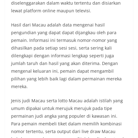
diselenggarakan dalam waktu tertentu dan disiarkan
lewat platform online maupun televisi.
Hasil dari Macau adalah data mengenai hasil
pengundian yang dapat dapat dijangkau oleh para
pemain. Informasi ini termasuk nomor-nomor yang
dihasilkan pada setiap sesi sesi, serta sering kali
dilengkapi dengan informasi lengkap seperti juga
jumlah taruh dan hasil yang akan diterima. Dengan
mengenal keluaran ini, pemain dapat mengambil
pilihan yang lebih baik lagi dalam permainan mereka
mereka.
Jenis judi Macau serta lotto Macau adalah istilah yang
umum dipakai untuk merujuk merujuk pada tipe
permainan judi angka yang populer di kawasan ini.
Para pemain membeli tiket dalam memilih kombinasi
nomor tertentu, serta output dari live draw Macau