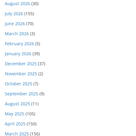
August 2026
(30)
July 2026
(155)
June 2026
(70)
March 2026
(3)
February 2026
(5)
January 2026
(39)
December 2025
(37)
November 2025
(2)
October 2025
(7)
September 2025
(9)
August 2025
(11)
May 2025
(105)
April 2025
(150)
March 2025
(156)